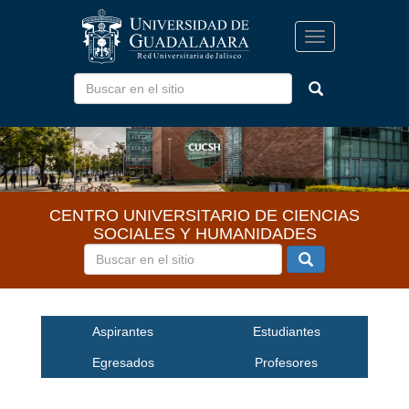
Pasar
al
Toggle
contenido
navigation
principal
CENTRO UNIVERSITARIO DE CIENCIAS
SOCIALES Y HUMANIDADES
Inicio
Aspirantes
Estudiantes
Egresados
Profesores